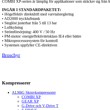
COMBI XP-serien är lämplig för applikationer som sträcker sig från ha
INGÅR I STANDARDPAKETET:
• Högeffektiv direktdrift med varvtalsreglering
• AD2000 tryckluftstank
• Steglöst justerbar från 5 till 13 bar
• Luftkylning
• Strömförsörjning: 400 V / 50 Hz
• PM-motor: energieffektivitetsklass IE4 eller bättre
• Mikroprocessorsystem för kontroll
• Systemen uppfyller CE-direktiven
Broschyr
Kompressorer
ALMiG Skruvkompressorer
COMBI XP
GEAR XP
G-Drive och V-Drive T