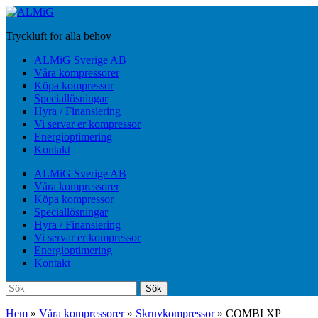
Hoppa
till
Tryckluft för alla behov
huvudinnehåll
Slå
ALMiG Sverige AB
på/av
Våra kompressorer
mobilmeny
Köpa kompressor
Speciallösningar
Hyra / Finansiering
Vi servar er kompressor
Energioptimering
Kontakt
ALMiG Sverige AB
Våra kompressorer
Köpa kompressor
Speciallösningar
Hyra / Finansiering
Vi servar er kompressor
Energioptimering
Kontakt
Sök
Sök
efter:
Hem
»
Våra kompressorer
»
Skruvkompressor
»
COMBI XP