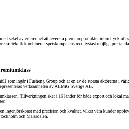
ett sekel av erfarenhet att leverera premiumprodukter inom tryckluftss
ompressorteknik kombinerar spetskompetens med tystast möjliga prestanda
 premiumklass
H som ingår i Fusheng Group och är en av de största aktörerna i värld
ge representeras verksamheten av ALMiG Sverige AB.
miumklassen. Tillverkningen sker i 16 länder för både export och lokal m
den.
gen ingenjörskonst med precision och kvalitet, vilket våra kunder uppl
 Stockholm och Mälardalen.