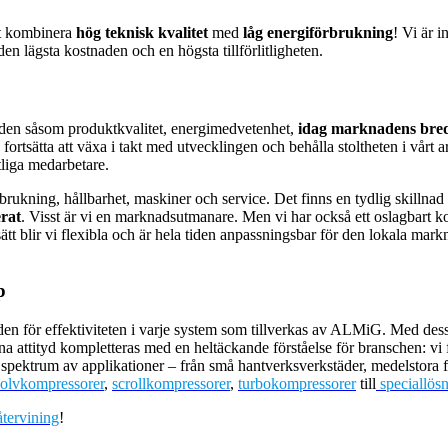
tt kombinera
hög teknisk kvalitet
med
låg energiförbrukning
! Vi är i
den lägsta kostnaden och en högsta tillförlitligheten.
ärden såsom produktkvalitet, energimedvetenhet,
idag marknadens bred
tsätta att växa i takt med utvecklingen och behålla stoltheten i vårt a
liga medarbetare.
ukning, hållbarhet, maskiner och service. Det finns en tydlig skillnad m
erat
. Visst är vi en marknadsutmanare. Men vi har också ett oslagbart kon
 sätt blir vi flexibla och är hela tiden anpassningsbar för den lokala ma
p
 för effektiviteten i varje system som tillverkas av ALMiG. Med dessa s
a attityd kompletteras med en heltäckande förståelse för branschen: vi
 spektrum av applikationer – från små hantverksverkstäder, medelstora fö
olvkompressorer
,
scrollkompressorer
,
turbokompressorer
till
speciallös
tervining
!