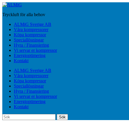
Hoppa
till
Tryckluft för alla behov
huvudinnehåll
Slå
ALMiG Sverige AB
på/av
Våra kompressorer
mobilmeny
Köpa kompressor
Speciallösningar
Hyra / Finansiering
Vi servar er kompressor
Energioptimering
Kontakt
ALMiG Sverige AB
Våra kompressorer
Köpa kompressor
Speciallösningar
Hyra / Finansiering
Vi servar er kompressor
Energioptimering
Kontakt
Sök
Sök
efter: