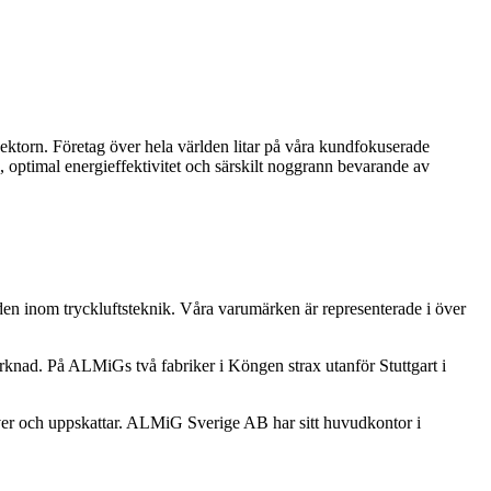
ektorn. Företag över hela världen litar på våra kundfokuserade
, optimal energieffektivitet och särskilt noggrann bevarande av
en inom tryckluftsteknik. Våra varumärken är representerade i över
arknad. På ALMiGs två fabriker i Köngen strax utanför Stuttgart i
ever och uppskattar. ALMiG Sverige AB har sitt huvudkontor i