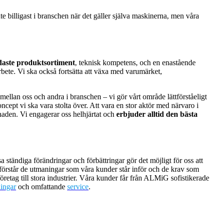
nte billigast i branschen när det gäller själva maskinerna, men våra
aste produktsortiment
, teknisk kompetens, och en enastående
rbete. Vi ska också fortsätta att växa med varumärket,
ellan oss och andra i branschen – vi gör vårt område lättförståeligt
cept vi ska vara stolta över. Att vara en stor aktör med närvaro i
rknaden. Vi engagerar oss helhjärtat och
erbjuder alltid den bästa
tändiga förändringar och förbättringar gör det möjligt för oss att
 förstår de utmaningar som våra kunder står inför och de krav som
retag till stora industrier. Våra kunder får från ALMiG sofistikerade
ningar
och omfattande
service
.