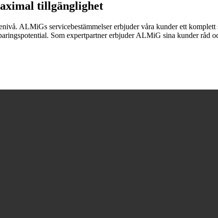
ximal tillgänglighet
cenivå. ALMiGs servicebestämmelser erbjuder våra kunder ett komplett ser
esparingspotential. Som expertpartner erbjuder ALMiG sina kunder råd och