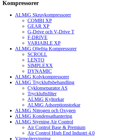
Kompressorer
ALMiG Skruvkompressorer
COMBI XP
GEAR XP
G-Drive och V-Drive T
F-DRIVE
VARIABLE XP
ALMiG Oljefria Kompressorer
SCROLL
LENTO
SIMPLEXX
DYNAMIC
ALMiG Kolvkompressorer
ALMiG Tryckluftsbehandling
Cyklonseparator AS
Tryckluftsfilter
ALMiG Kyltorkar
ALMiG Adsorptionstorkar
ALMiG Nitrogen och Oxygen
ALMiG Kondensathantering
ALMiG Styrning Air Control
Air Control Base & Premium
Air Control High End Industri 4.0
Värmeåtervinning