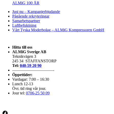
ALMiG 100 ÅR
Just nu – Kampanjerbjudande
Pågående rekryteringar
Samarbetspartner
Luftbefuktning
Vårt Tyska Moderbolag – ALMiG Kompressoren GmbH
Hitta till oss
ALMiG Sverige AB
Teknikvägen 3
245 34 STAFFANSTORP
Tel:
040-59 20 90
——————————-
Öppettider:
Vardagar: 7:00 – 16:30
Lunch 12-13
Övr. tid ring vår jour.
Jour tel:
0706-25 50 09
Facebook