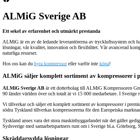
ALMiG Sverige AB
Ett sekel av erfarenhet och utmärkt prestanda
ALMiG är en av de ledande leverantörerna av tryckluftssystem och har 
lösningar, vår kvalitet, innovation och flexibilitet. Vår avancerad k
naturliga resurser.
Hos oss kan du
hyra kompressor
eller varför inte
köpa
!
ALMiG säljer komplett sortiment av kompressorer i
ALMiG Sverige AB
är ett dotterbolag till ALMiG Kompressoren Gmb
90 länder världen över och totalt är vi 15 000 medarbetare. I Sveri
Vi tillverkar och säljer ett komplett sortiment av kompressorer i pre
södra Tyskland tillverkas kompressorerna för den Europeiska markna
Tyskland anses vara det stora maskinbyggarlandet när det gäller gedi
Sydsverige med samarbetspartners runt om i Sverige bl.a. Göteborg,
Skräddarsydda lösningar