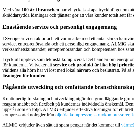
Med våra
100 år i branschen
har vi lyckats skapa tryckluft genom a
skräddarsydda lösningar och tjänster gör att våra kunder totalt sett får 
Enastående service och personligt engagemang
I Sverige är vi en aktör och ett varumärke med ett antal starka kärnv
service, entreprenörsanda och ett personligt engagemang. ALMiG ska for
verksamhetskunnandet, entreprenörsandan och kompetensen hos samt
Tryckluft upplevs som tekniskt komplicerat. Det handlar om energiförbr
för kunderna. Vi tycker att
service och produkt är lika högt priorit
världens alla hörn har vi löst med lokal närvaro och beslutsrätt. På så
lösningen för kunden
.
Pågående utveckling och omfattande branschkunska
Kontinuerlig forskning och utveckling utgör den grundläggande grunden
reagera snabbt och flexibelt på kundernas individuella önskemål. Denn
uppstår som en följd. ALMiG erbjuder effektiva lösningar för ett brett
kompressorteknologier från
oljefria kompressor
,
skruvkompressorer
,
k
ALMiG erbjuder även sätt att spara pengar när det kommer till
värmeå