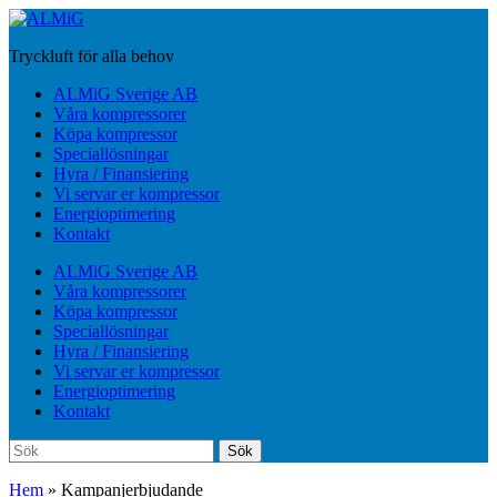
Hoppa
till
Tryckluft för alla behov
huvudinnehåll
Slå
ALMiG Sverige AB
på/av
Våra kompressorer
mobilmeny
Köpa kompressor
Speciallösningar
Hyra / Finansiering
Vi servar er kompressor
Energioptimering
Kontakt
ALMiG Sverige AB
Våra kompressorer
Köpa kompressor
Speciallösningar
Hyra / Finansiering
Vi servar er kompressor
Energioptimering
Kontakt
Sök
Sök
efter:
Hem
»
Kampanjerbjudande