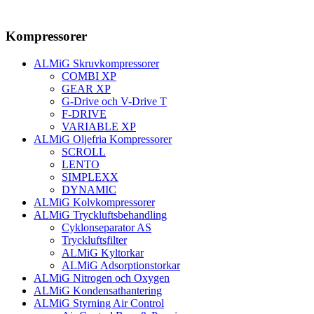
Kompressorer
ALMiG Skruvkompressorer
COMBI XP
GEAR XP
G-Drive och V-Drive T
F-DRIVE
VARIABLE XP
ALMiG Oljefria Kompressorer
SCROLL
LENTO
SIMPLEXX
DYNAMIC
ALMiG Kolvkompressorer
ALMiG Tryckluftsbehandling
Cyklonseparator AS
Tryckluftsfilter
ALMiG Kyltorkar
ALMiG Adsorptionstorkar
ALMiG Nitrogen och Oxygen
ALMiG Kondensathantering
ALMiG Styrning Air Control