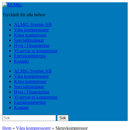
Hoppa
till
Tryckluft för alla behov
huvudinnehåll
Slå
ALMiG Sverige AB
på/av
Våra kompressorer
mobilmeny
Köpa kompressor
Speciallösningar
Hyra / Finansiering
Vi servar er kompressor
Energioptimering
Kontakt
ALMiG Sverige AB
Våra kompressorer
Köpa kompressor
Speciallösningar
Hyra / Finansiering
Vi servar er kompressor
Energioptimering
Kontakt
Sök
Sök
efter:
Hem
»
Våra kompressorer
»
Skruvkompressor