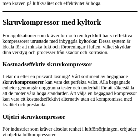
men kraven på luftkvalitet och effektivitet är höga.
Skruvkompressor med kyltork
För applikationer som kräver torr och ren tryckluft har vi effektiva
kompressorer utrustade med inbyggda kyltorkar. Dessa system är
ideala för att minska fukt och föroreningar i luften, vilket skyddar
dina verktyg och processer från skador och korrosion.
Kostnadseffektiv skruvkompressor
Letar du efter en prisvärd lösning? Vårt sortiment av begagnade
skruvkompressorer
kan vara det perfekta valet. Alla begagnade
enheter genomgår noggranna tester och underhåll för att säkerställa
att de möter våra höga standarder. Att välja en begagnad kompressor
kan vara ett kostnadseffektivt alternativ utan att kompromissa med
kvalitet och prestanda.
Oljefri skruvkompressor
För industrier som kräver absolut renhet i luftförsörjningen, erbjuder
vi oljefria luftkompressorer.