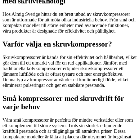
med skruvteknologi
Hos Almig Sverige hittar du ett brett utbud av skruvkompressorer
som är utformade för att möta olika industriella behov. Från små och
kompakta modeller till större enheter med avancerade funktioner,
våra produkter är designade för effektivitet och pålitlighet.
Varför välja en skruvkompressor?
Skruvkompressorer är kända för sin effektivitet och hållbarhet, vilket
gör dem till ett utmärkt val för en rad applikationer. Jämfört med
traditionella kolvkompressorer erbjuder skruvkompressorer ett
jämnare luftflöde och är oftast tystare och mer energieffektiva.
Denna typ av kompressor använder ett kontinuerligt flöde, vilket
eliminerar pulseringar och ger en stabilare prestanda.
Små kompressorer med skruvdrift för
varje behov
Våra små kompressorer är perfekta för mindre verkstäder eller som
ett komplement till större system. Trots sin storlek erbjuder de
kraftfull prestanda och är tillgängliga till attraktiva priser. Dessa
kompaktare modeller är lätta att placera där utrymmet är begränsat