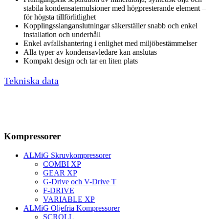
stabila kondensatemulsioner med högpresterande element –
för högsta tillförlitlighet
Kopplingsslanganslutningar säkerställer snabb och enkel
installation och underhåll
Enkel avfallshantering i enlighet med miljöbestämmelser
Alla typer av kondensavledare kan anslutas
Kompakt design och tar en liten plats
Tekniska data
Kompressorer
ALMiG Skruvkompressorer
COMBI XP
GEAR XP
G-Drive och V-Drive T
F-DRIVE
VARIABLE XP
ALMiG Oljefria Kompressorer
SCROLL