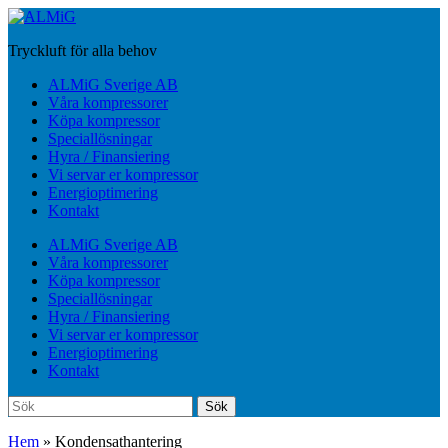
Hoppa
till
Tryckluft för alla behov
huvudinnehåll
Slå
ALMiG Sverige AB
på/av
Våra kompressorer
mobilmeny
Köpa kompressor
Speciallösningar
Hyra / Finansiering
Vi servar er kompressor
Energioptimering
Kontakt
ALMiG Sverige AB
Våra kompressorer
Köpa kompressor
Speciallösningar
Hyra / Finansiering
Vi servar er kompressor
Energioptimering
Kontakt
Sök
Sök
efter:
Hem
»
Kondensathantering