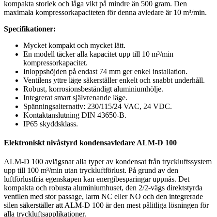
kompakta storlek och låga vikt på mindre än 500 gram. Den
maximala kompressorkapaciteten för denna avledare är 10 m³/min.
Specifikationer:
Mycket kompakt och mycket lätt.
En modell täcker alla kapacitet upp till 10 m³/min
kompressorkapacitet.
Inloppshöjden på endast 74 mm ger enkel installation.
Ventilens yttre läge säkerställer enkelt och snabbt underhåll.
Robust, korrosionsbeständigt aluminiumhölje.
Integrerat smart självrenande läge.
Spänningsalternativ: 230/115/24 VAC, 24 VDC.
Kontaktanslutning DIN 43650-B.
IP65 skyddsklass.
Elektroniskt nivåstyrd kondensavledare ALM-D 100
ALM-D 100 avlägsnar alla typer av kondensat från tryckluftssystem
upp till 100 m³/min utan tryckluftförlust. På grund av den
luftförlustfria egenskapen kan energibesparingar uppnås. Det
kompakta och robusta aluminiumhuset, den 2/2-vägs direktstyrda
ventilen med stor passage, larm NC eller NO och den integrerade
silen säkerställer att ALM-D 100 är den mest pålitliga lösningen för
alla tryckluftsapplikationer.