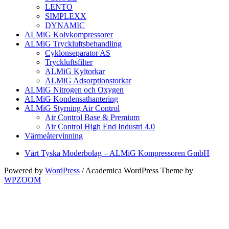
LENTO
SIMPLEXX
DYNAMIC
ALMiG Kolvkompressorer
ALMiG Tryckluftsbehandling
Cyklonseparator AS
Tryckluftsfilter
ALMiG Kyltorkar
ALMiG Adsorptionstorkar
ALMiG Nitrogen och Oxygen
ALMiG Kondensathantering
ALMiG Styrning Air Control
Air Control Base & Premium
Air Control High End Industri 4.0
Värmeåtervinning
Vårt Tyska Moderbolag – ALMiG Kompressoren GmbH
Powered by
WordPress
/ Academica WordPress Theme by
WPZOOM