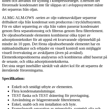
luften och används för kylning i kompressorsteget. Eftersom det
förorenade kondensatet inte får släppas ut i avloppssystemet måste
det separeras från oljan.
ALMiG ALM-OWS -serien av olje-vattenavskiljare separerar
driftsäkert olja från kondensat som produceras i tryckluftssystem.
För en säker separering av olja från vatten passerar kondensatet
genom flera separationssteg och filtreras genom flera filterelement.
De oljeabsorberande elementen kombinerar olika typer av
adsorptionstekniker för att uppnå ett kvarvarande oljeinnehåll på
mindre än 10 ppm. Det första oljeabsorberande elementet har en
mättnadsindikator och erbjuder en visuell kontroll som möjliggör
visuell övervakning av avskiljaren (även på avstånd).
Elementkompositionerna analyseras och kombineras alltid baserat på
de senaste, och olika adsorptionsteknikerna.
Det sista steget innehåller särskilt valt aktivt kol för att separera de
återstående föroreningarna.
Specifikation:
Enkelt och smidigt utbyte av elementen.
Flera kondensatanslutningar.
TEST flaska och TEST dränering för provtagning.
Användning av högpresterande filterelement.
Enkel, snabb och ren installation och byte.
Framgångsrik separation av mineralolja, syntetisk olja och