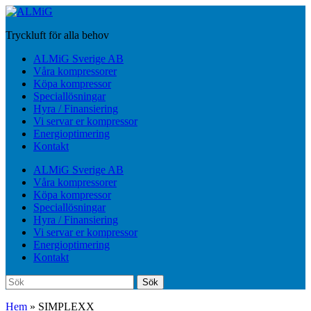
Hoppa
till
Tryckluft för alla behov
huvudinnehåll
Slå
ALMiG Sverige AB
på/av
Våra kompressorer
mobilmeny
Köpa kompressor
Speciallösningar
Hyra / Finansiering
Vi servar er kompressor
Energioptimering
Kontakt
ALMiG Sverige AB
Våra kompressorer
Köpa kompressor
Speciallösningar
Hyra / Finansiering
Vi servar er kompressor
Energioptimering
Kontakt
Sök
Sök
efter:
Hem
»
SIMPLEXX