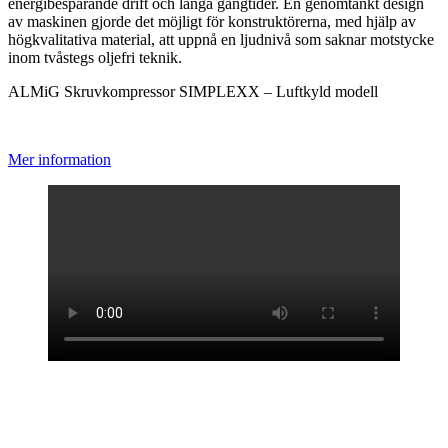
energibesparande drift och långa gångtider. En genomtänkt design
av maskinen gjorde det möjligt för konstruktörerna, med hjälp av
högkvalitativa material, att uppnå en ljudnivå som saknar motstycke
inom tvåstegs oljefri teknik.
ALMiG Skruvkompressor SIMPLEXX – Luftkyld modell
Mer information