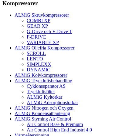
Kompressorer
ALMiG Skruvkompressorer
COMBI XP
GEAR XP
G-Drive och V-Drive T
F-DRIVE
VARIABLE XP
ALMiG Oljefria Kompressorer
SCROLL
LENTO
SIMPLEXX
DYNAMIC
ALMiG Kolvkompressorer
ALMiG Tryckluftsbehandling
Cyklonseparator AS
Tryckluftsfilter
ALMiG Kyltorkar
ALMiG Adsorptionstorkar
ALMiG Nitrogen och Oxygen
ALMiG Kondensathantering
ALMiG Styrning Air Control
Air Control Base & Premium
Air Control High End Industri 4.0
Värmeåtervinning