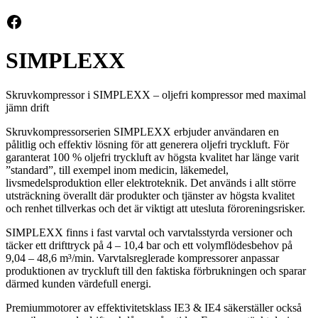
Facebook
SIMPLEXX
Skruvkompressor i SIMPLEXX – oljefri kompressor med maximal
jämn drift
Skruvkompressorserien SIMPLEXX erbjuder användaren en
pålitlig och effektiv lösning för att generera oljefri tryckluft. För
garanterat 100 % oljefri tryckluft av högsta kvalitet har länge varit
”standard”, till exempel inom medicin, läkemedel,
livsmedelsproduktion eller elektroteknik. Det används i allt större
utsträckning överallt där produkter och tjänster av högsta kvalitet
och renhet tillverkas och det är viktigt att utesluta föroreningsrisker.
SIMPLEXX finns i fast varvtal och varvtalsstyrda versioner och
täcker ett drifttryck på 4 – 10,4 bar och ett volymflödesbehov på
9,04 – 48,6 m³/min. Varvtalsreglerade kompressorer anpassar
produktionen av tryckluft till den faktiska förbrukningen och sparar
därmed kunden värdefull energi.
Premiummotorer av effektivitetsklass IE3 & IE4 säkerställer också